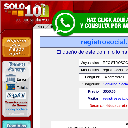
registrosocia
El dueño de este dominio lo ha
Mayusculas:
REGISTROSOC
Minusculas:
registrosocial.c
Longitud:
14 caracteres
Categorias:
Gobierno
,
Soci
Precio:
$650.00
Visitar!
registrosocial
Serán consideradas ofer
R