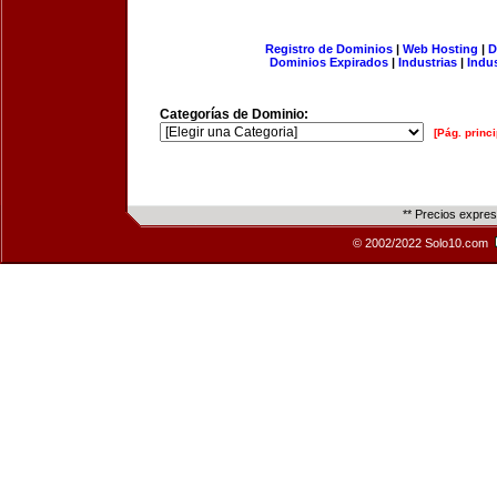
Registro de Dominios
|
Web Hosting
|
D
Dominios Expirados
|
Industrias
|
Indu
Categorías de Dominio:
[Pág. princi
** Precios expre
© 2002/2022 Solo10.com