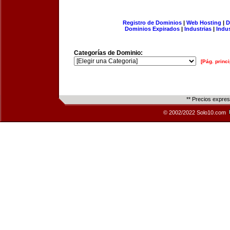
Registro de Dominios
|
Web Hosting
|
D
Dominios Expirados
|
Industrias
|
Indu
Categorías de Dominio:
[Pág. princi
** Precios expre
© 2002/2022 Solo10.com