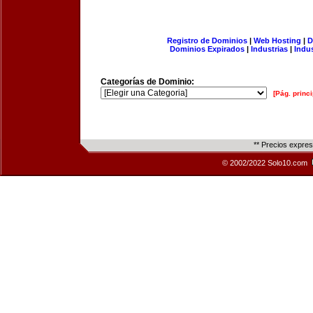
Registro de Dominios
|
Web Hosting
|
D
Dominios Expirados
|
Industrias
|
Indu
Categorías de Dominio:
[Pág. princi
** Precios expre
© 2002/2022 Solo10.com