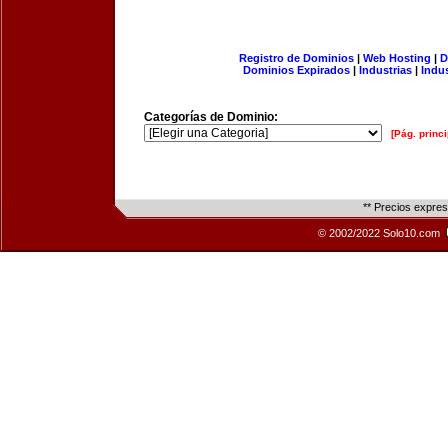
Registro de Dominios
|
Web Hosting
|
D
Dominios Expirados
|
Industrias
|
Indu
Categorías de Dominio:
[Pág. princi
** Precios expre
© 2002/2022 Solo10.com