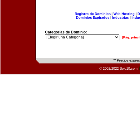
Registro de Dominios
|
Web Hosting
|
D
Dominios Expirados
|
Industrias
|
Indu
Categorías de Dominio:
[Pág. princi
** Precios expre
© 2002/2022 Solo10.com