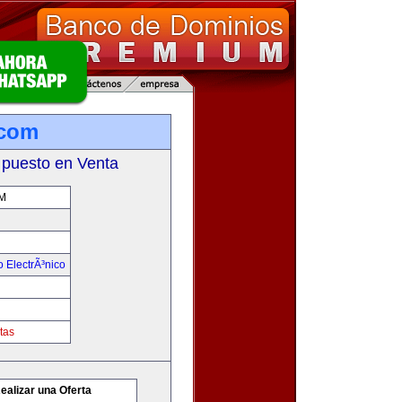
com
 puesto en Venta
M
 ElectrÃ³nico
tas
ealizar una Oferta