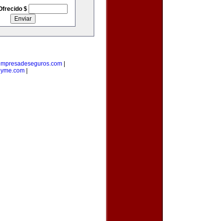
Ofrecido $
empresadeseguros.com
|
pyme.com
|