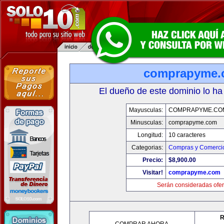
comprapyme.
El dueño de este dominio lo ha
Mayusculas:
COMPRAPYME.CO
Minusculas:
comprapyme.com
Longitud:
10 caracteres
Categorias:
Compras y Comercio
Precio:
$8,900.00
Visitar!
comprapyme.com
Serán consideradas ofer
R