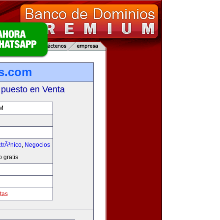
is.com
 puesto en Venta
M
trÃ³nico
,
Negocios
 gratis
tas