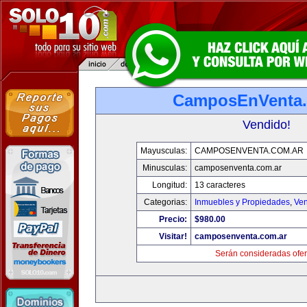
CamposEnVenta.
Vendido!
Mayusculas:
CAMPOSENVENTA.COM.AR
Minusculas:
camposenventa.com.ar
Longitud:
13 caracteres
Categorias:
Inmuebles y Propiedades
,
Ven
Precio:
$980.00
Visitar!
camposenventa.com.ar
Serán consideradas ofer