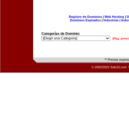
Registro de Dominios
|
Web Hosting
|
D
Dominios Expirados
|
Industrias
|
Indu
Categorías de Dominio:
[Pág. princi
** Precios expre
© 2002/2022 Solo10.com