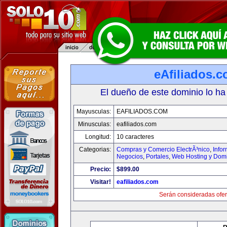
eAfiliados.
El dueño de este dominio lo ha
Mayusculas:
EAFILIADOS.COM
Minusculas:
eafiliados.com
Longitud:
10 caracteres
Categorias:
Compras y Comercio ElectrÃ³nico
,
Info
Negocios
,
Portales
,
Web Hosting y Dom
Precio:
$899.00
Visitar!
eafiliados.com
Serán consideradas ofer