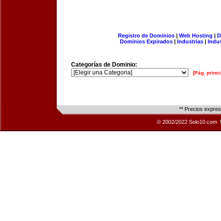
Registro de Dominios
|
Web Hosting
|
D
Dominios Expirados
|
Industrias
|
Indu
Categorías de Dominio:
[Pág. princi
** Precios expre
© 2002/2022 Solo10.com