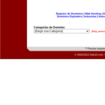
Registro de Dominios
|
Web Hosting
|
D
Dominios Expirados
|
Industrias
|
Indu
Categorías de Dominio:
[Pág. princi
** Precios expre
© 2002/2022 Solo10.com