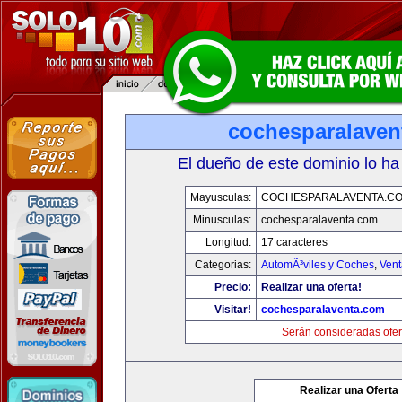
cochesparalaven
El dueño de este dominio lo ha
Mayusculas:
COCHESPARALAVENTA.C
Minusculas:
cochesparalaventa.com
Longitud:
17 caracteres
Categorias:
AutomÃ³viles y Coches
,
Vent
Precio:
Realizar una oferta!
Visitar!
cochesparalaventa.com
Serán consideradas ofer
Realizar una Oferta