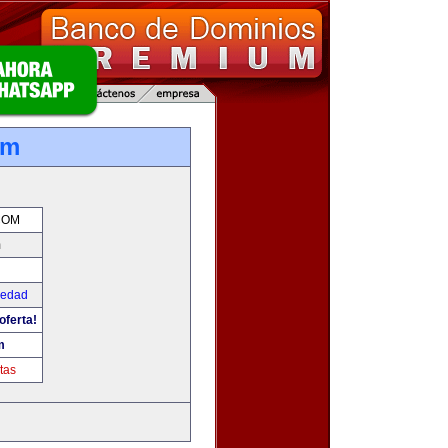
om
COM
m
iedad
oferta!
m
tas