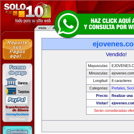
ejovenes.c
Vendido!
Mayusculas:
EJOVENES.
Minusculas:
ejovenes.co
Longitud:
8 caracteres
Categorias:
Portales
,
Soc
Precio:
Realizar una 
Visitar!
ejovenes.co
Serán consideradas ofer