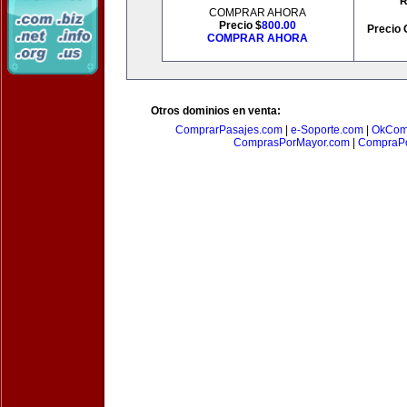
R
COMPRAR AHORA
Precio $
800.00
Precio 
COMPRAR AHORA
Otros dominios en venta:
ComprarPasajes.com
|
e-Soporte.com
|
OkCom
ComprasPorMayor.com
|
CompraPo