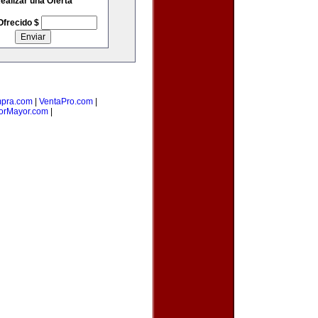
ealizar una Oferta
Ofrecido $
pra.com
|
VentaPro.com
|
rMayor.com
|