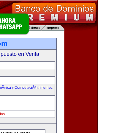
om
 puesto en Venta
rmÃ¡tica y ComputaciÃ³n
,
Internet
,
tas