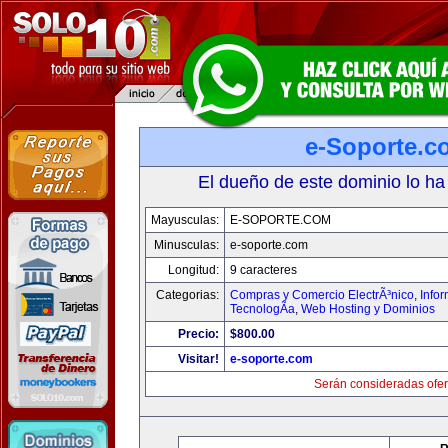
e-Soporte.c
El dueño de este dominio lo ha
Mayusculas:
E-SOPORTE.COM
Minusculas:
e-soporte.com
Longitud:
9 caracteres
Categorias:
Compras y Comercio ElectrÃ³nico
,
Info
TecnologÃ­a
,
Web Hosting y Dominios
Precio:
$800.00
Visitar!
e-soporte.com
Serán consideradas ofer