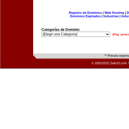
Registro de Dominios
|
Web Hosting
|
D
Dominios Expirados
|
Industrias
|
Indu
Categorías de Dominio:
[Pág. princi
** Precios expre
© 2002/2022 Solo10.com