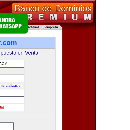
r.com
 puesto en Venta
.COM
mercializacion
tas