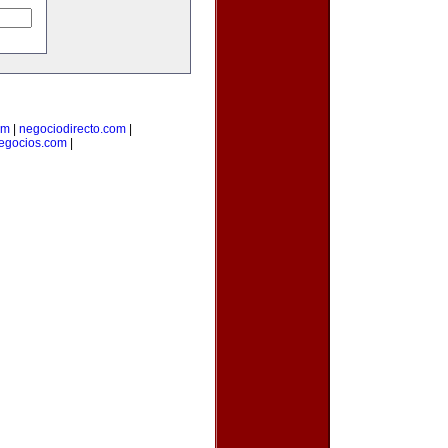
om
|
negociodirecto.com
|
egocios.com
|