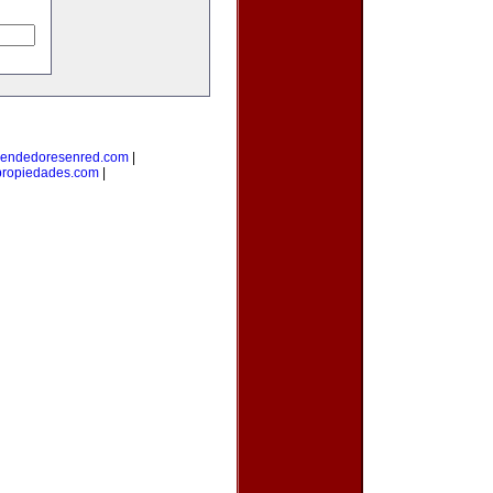
endedoresenred.com
|
propiedades.com
|