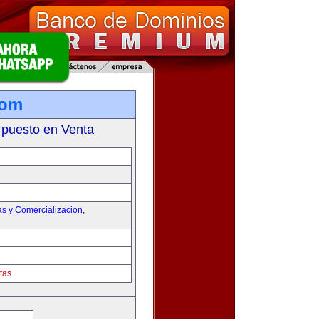
com
 puesto en Venta
as y Comercializacion
,
tas