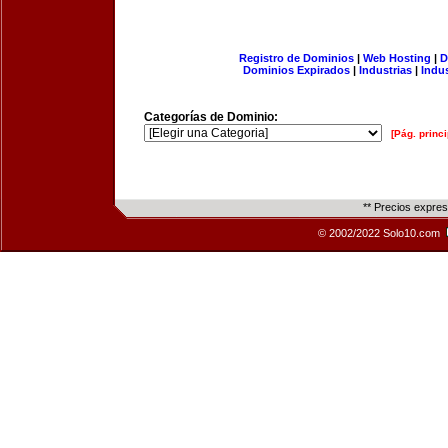
Registro de Dominios
|
Web Hosting
|
D
Dominios Expirados
|
Industrias
|
Indu
Categorías de Dominio:
[Pág. princi
** Precios expre
© 2002/2022 Solo10.com