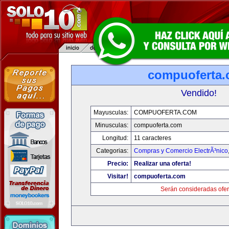
compuoferta
Vendido!
Mayusculas:
COMPUOFERTA.COM
Minusculas:
compuoferta.com
Longitud:
11 caracteres
Categorias:
Compras y Comercio ElectrÃ³nico
Precio:
Realizar una oferta!
Visitar!
compuoferta.com
Serán consideradas ofer