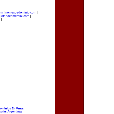
om
|
nomesdedominio.com
|
|
ofertacomercial.com
|
m
|
ominios En Venta
strias Argentinas