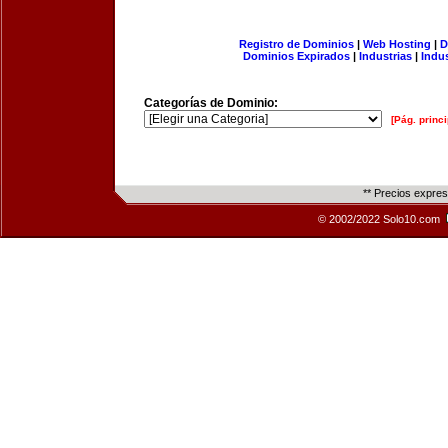
Registro de Dominios
|
Web Hosting
|
D
Dominios Expirados
|
Industrias
|
Indu
Categorías de Dominio:
[Pág. princi
** Precios expre
© 2002/2022 Solo10.com