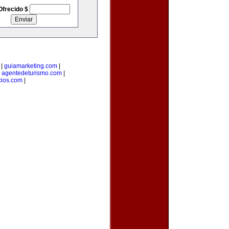
Ofrecido $
|
guiamarketing.com
|
|
agentedeturismo.com
|
ios.com
|