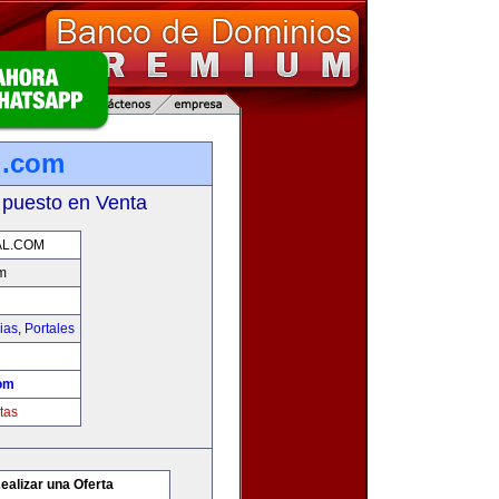
l.com
 puesto en Venta
AL.COM
m
ias
,
Portales
com
tas
ealizar una Oferta