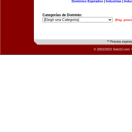
Dominios Expirados
|
Industrias
|
Indu
Categorías de Dominio:
[Pág. princi
** Precios expre
© 2002/2022 Solo10.com