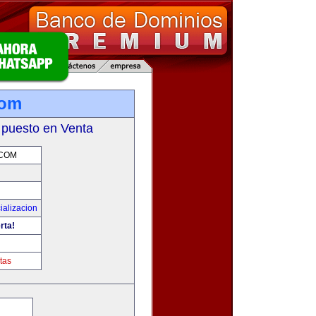
com
 puesto en Venta
.COM
ializacion
rta!
tas