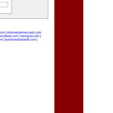
com
|
informesdemercado.com
beroferta.com
|
mexiguia.com
|
om
|
turismoestudiantil.com
|