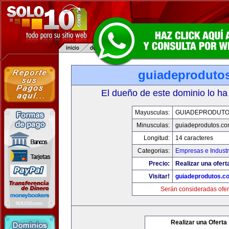
guiadeproduto
El dueño de este dominio lo ha
Mayusculas:
GUIADEPRODUTO
Minusculas:
guiadeprodutos.c
Longitud:
14 caracteres
Categorias:
Empresas e Industr
Precio:
Realizar una ofert
Visitar!
guiadeprodutos.c
Serán consideradas ofer
Realizar una Oferta