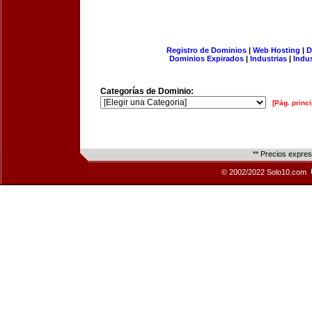
Registro de Dominios
|
Web Hosting
|
D
Dominios Expirados
|
Industrias
|
Indu
Categorías de Dominio:
[Pág. princi
** Precios expre
© 2002/2022 Solo10.com