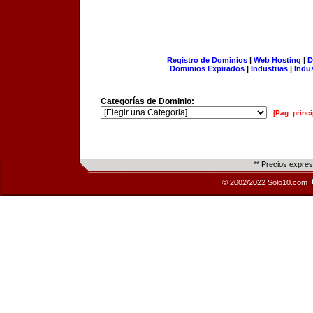
Registro de Dominios
|
Web Hosting
|
D
Dominios Expirados
|
Industrias
|
Indu
Categorías de Dominio:
[Pág. princi
** Precios expre
© 2002/2022 Solo10.com