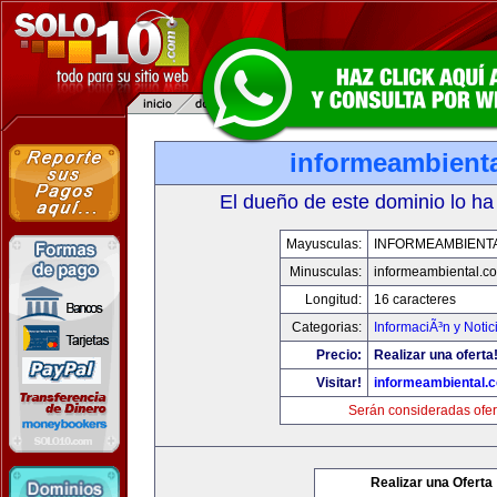
informeambient
El dueño de este dominio lo ha
Mayusculas:
INFORMEAMBIENT
Minusculas:
informeambiental.c
Longitud:
16 caracteres
Categorias:
InformaciÃ³n y Notic
Precio:
Realizar una oferta
Visitar!
informeambiental.
Serán consideradas ofer
Realizar una Oferta