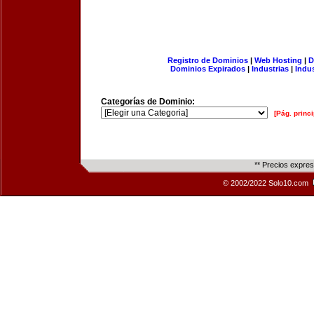
Registro de Dominios
|
Web Hosting
|
D
Dominios Expirados
|
Industrias
|
Indu
Categorías de Dominio:
[Pág. princi
** Precios expre
© 2002/2022 Solo10.com