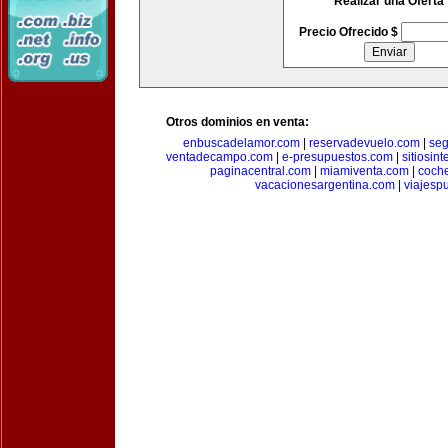
Realizar una Oferta
Precio Ofrecido $
Otros dominios en venta:
enbuscadelamor.com
|
reservadevuelo.com
|
se
ventadecampo.com
|
e-presupuestos.com
|
sitiosin
paginacentral.com
|
miamiventa.com
|
coch
vacacionesargentina.com
|
viajesp