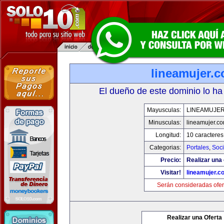
lineamujer.
El dueño de este dominio lo ha
Mayusculas:
LINEAMUJE
Minusculas:
lineamujer.c
Longitud:
10 caracteres
Categorias:
Portales
,
Soc
Precio:
Realizar una 
Visitar!
lineamujer.c
Serán consideradas ofer
Realizar una Oferta