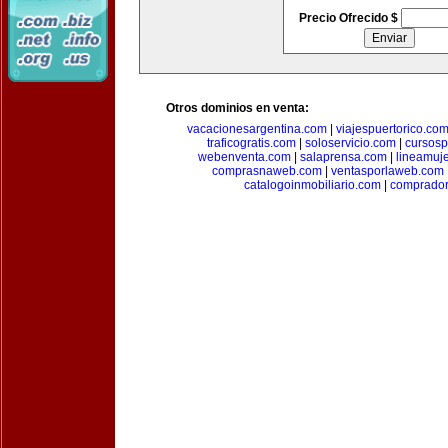
Precio Ofrecido $
Otros dominios en venta:
vacacionesargentina.com
|
viajespuertorico.co
traficogratis.com
|
soloservicio.com
|
cursosp
webenventa.com
|
salaprensa.com
|
lineamuj
comprasnaweb.com
|
ventasporlaweb.com
catalogoinmobiliario.com
|
comprador