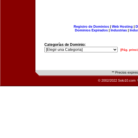
Registro de Dominios
|
Web Hosting
|
D
Dominios Expirados
|
Industrias
|
Indu
Categorías de Dominio:
[Pág. princi
** Precios expre
© 2002/2022 Solo10.com