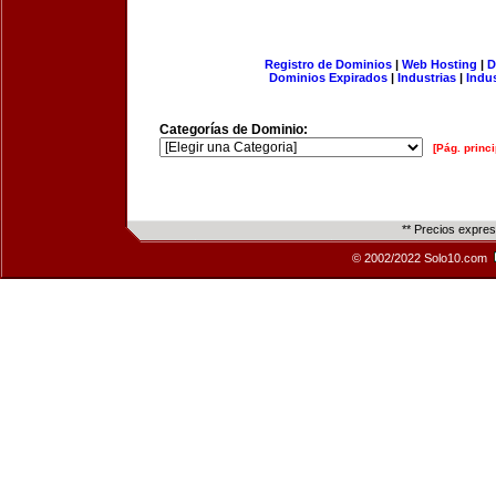
Registro de Dominios
|
Web Hosting
|
D
Dominios Expirados
|
Industrias
|
Indu
Categorías de Dominio:
[Pág. princi
** Precios expre
© 2002/2022 Solo10.com