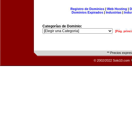
Registro de Dominios
|
Web Hosting
|
D
Dominios Expirados
|
Industrias
|
Indu
Categorías de Dominio:
[Pág. princi
** Precios expre
© 2002/2022 Solo10.com