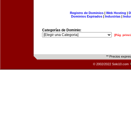
Registro de Dominios
|
Web Hosting
|
D
Dominios Expirados
|
Industrias
|
Indu
Categorías de Dominio:
[Pág. princi
** Precios expre
© 2002/2022 Solo10.com