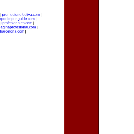
|
promocionefectiva.com
|
xportimportguide.com
|
|
iprofesionales.com
|
paginaprofesional.com
|
dbarcelona.com
|