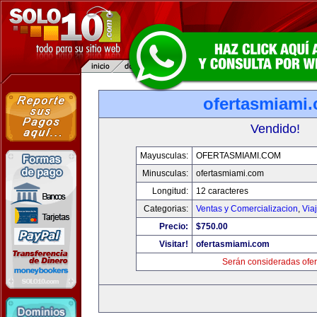
ofertasmiami
Vendido!
Mayusculas:
OFERTASMIAMI.COM
Minusculas:
ofertasmiami.com
Longitud:
12 caracteres
Categorias:
Ventas y Comercializacion
,
Via
Precio:
$750.00
Visitar!
ofertasmiami.com
Serán consideradas ofer