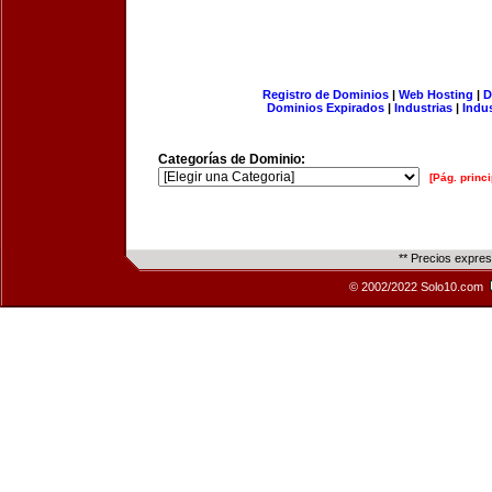
Registro de Dominios
|
Web Hosting
|
D
Dominios Expirados
|
Industrias
|
Indu
Categorías de Dominio:
[Pág. princi
** Precios expre
© 2002/2022 Solo10.com