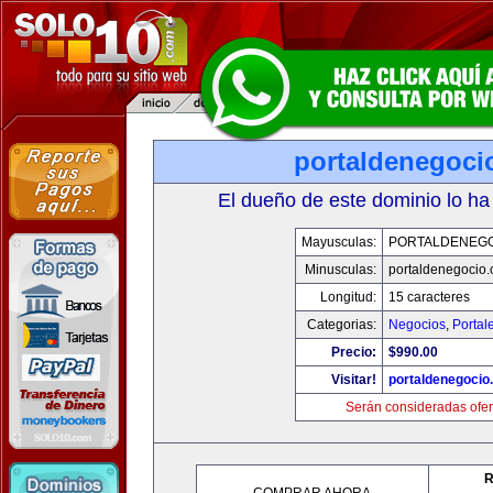
portaldenegoci
El dueño de este dominio lo ha
Mayusculas:
PORTALDENEG
Minusculas:
portaldenegocio
Longitud:
15 caracteres
Categorias:
Negocios
,
Portal
Precio:
$990.00
Visitar!
portaldenegocio
Serán consideradas ofer
R