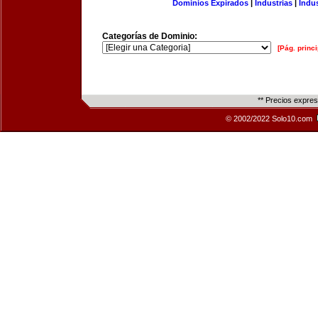
Dominios Expirados
|
Industrias
|
Indu
Categorías de Dominio:
[Pág. princi
** Precios expre
© 2002/2022 Solo10.com