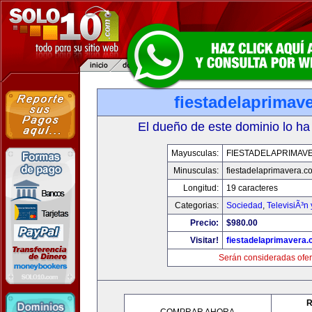
fiestadelaprimav
El dueño de este dominio lo ha
Mayusculas:
FIESTADELAPRIMAV
Minusculas:
fiestadelaprimavera.c
Longitud:
19 caracteres
Categorias:
Sociedad
,
TelevisiÃ³n
Precio:
$980.00
Visitar!
fiestadelaprimavera
Serán consideradas ofer
R