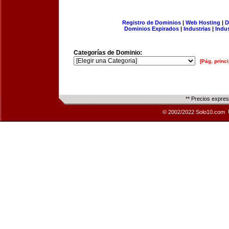
Registro de Dominios
|
Web Hosting
|
D
Dominios Expirados
|
Industrias
|
Indu
Categorías de Dominio:
[Pág. princi
** Precios expre
© 2002/2022 Solo10.com