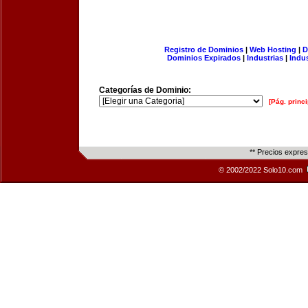
Registro de Dominios
|
Web Hosting
|
D
Dominios Expirados
|
Industrias
|
Indu
Categorías de Dominio:
[Pág. princi
** Precios expre
© 2002/2022 Solo10.com