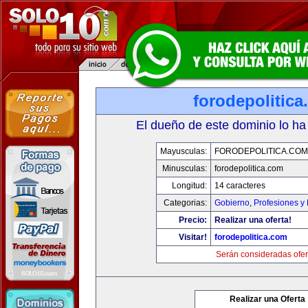
forodepolitic
El dueño de este dominio lo ha
Mayusculas:
FORODEPOLITICA.COM
Minusculas:
forodepolitica.com
Longitud:
14 caracteres
Categorias:
Gobierno
,
Profesiones y
Precio:
Realizar una oferta!
Visitar!
forodepolitica.com
Serán consideradas ofer
Realizar una Oferta