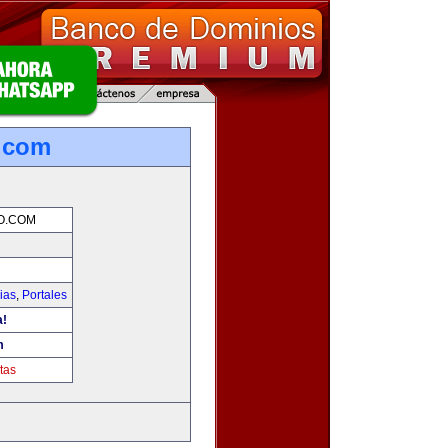
o.com
O.COM
ias
,
Portales
a!
m
tas