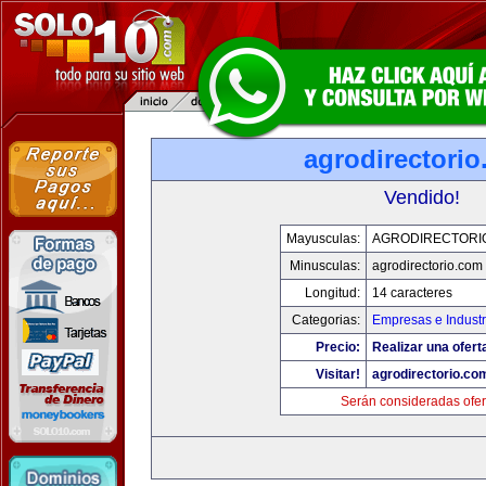
agrodirectori
Vendido!
Mayusculas:
AGRODIRECTORI
Minusculas:
agrodirectorio.com
Longitud:
14 caracteres
Categorias:
Empresas e Industr
Precio:
Realizar una ofert
Visitar!
agrodirectorio.co
Serán consideradas ofer