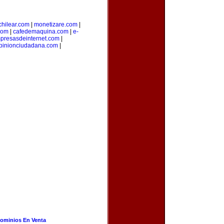
hilear.com
|
monetizare.com
|
com
|
cafedemaquina.com
|
e-
presasdeinternet.com
|
pinionciudadana.com
|
ominios En Venta