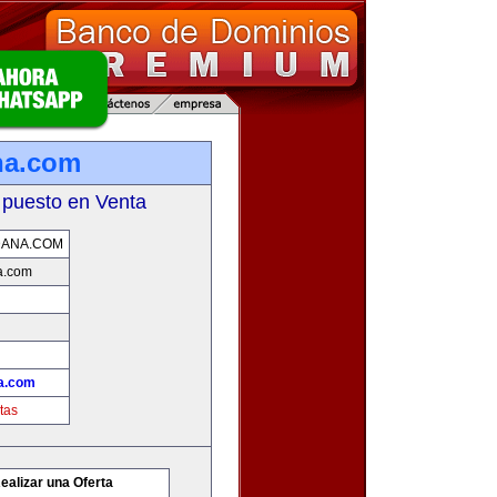
na.com
 puesto en Venta
DANA.COM
a.com
a.com
tas
ealizar una Oferta