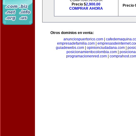
COMPRAR AHORA
Precio $
2,900.00
Precio 
COMPRAR AHORA
Otros dominios en venta:
anunciospuertorico.com
|
cafedemaquina.c
empresadefamilia.com
|
empresasdeinternet.c
guiadewebs.com
|
opinionciudadana.com
|
posi
posicionamientocolombia.com
|
posicion
programacionenred.com
|
comprahost.co