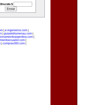
Ofrecido $
om
|
e-ingenieros.com
|
om
|
guiadeblumenau.com
|
cionamientoargentina.com
|
amientoecuador.com
|
m
|
compras360.com
|