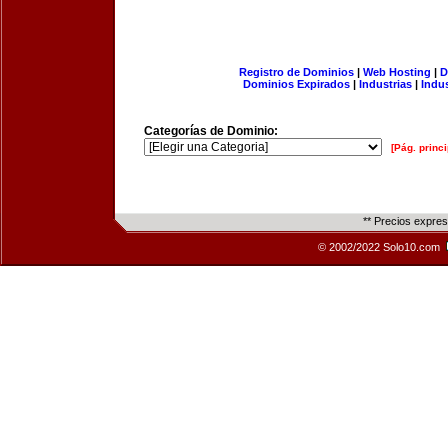
Registro de Dominios
|
Web Hosting
|
D
Dominios Expirados
|
Industrias
|
Indu
Categorías de Dominio:
[Pág. princi
** Precios expre
© 2002/2022 Solo10.com