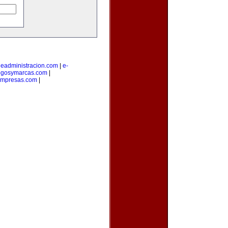
|
eadministracion.com
|
e-
ogosymarcas.com
|
empresas.com
|