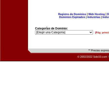
Registro de Dominios
|
Web Hosting
|
D
Dominios Expirados
|
Industrias
|
Indu
Categorías de Dominio:
[Pág. princi
** Precios expre
© 2002/2022 Solo10.com