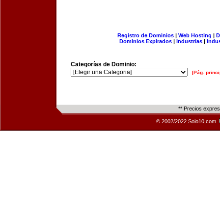
Registro de Dominios
|
Web Hosting
|
D
Dominios Expirados
|
Industrias
|
Indu
Categorías de Dominio:
[Pág. princi
** Precios expre
© 2002/2022 Solo10.com