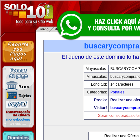
buscarycompra
El dueño de este dominio lo ha
Mayusculas:
BUSCARYCOMP
Minusculas:
buscarycomprar.
Longitud:
14 caracteres
Categorias:
Portales
Precio:
Realizar una ofer
Visitar!
buscarycompra
Serán consideradas ofer
Realizar una Oferta