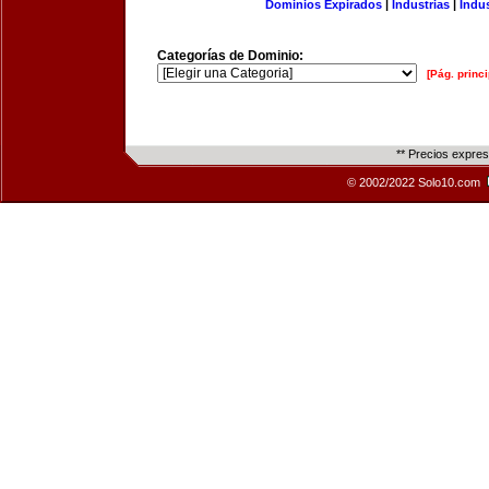
Dominios Expirados
|
Industrias
|
Indu
Categorías de Dominio:
[Pág. princi
** Precios expre
© 2002/2022 Solo10.com