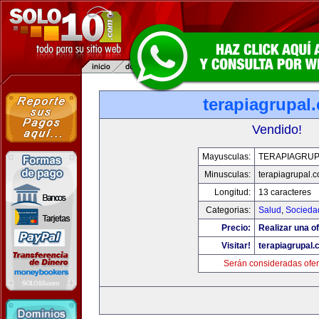
terapiagrupal
Vendido!
Mayusculas:
TERAPIAGRUP
Minusculas:
terapiagrupal.
Longitud:
13 caracteres
Categorias:
Salud
,
Socieda
Precio:
Realizar una of
Visitar!
terapiagrupal
Serán consideradas ofer