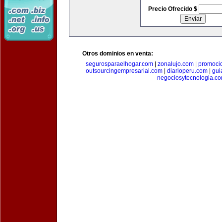
Precio Ofrecido $
Otros dominios en venta:
segurosparaelhogar.com
|
zonalujo.com
|
promoci
outsourcingempresarial.com
|
diarioperu.com
|
gui
negociosytecnologia.c