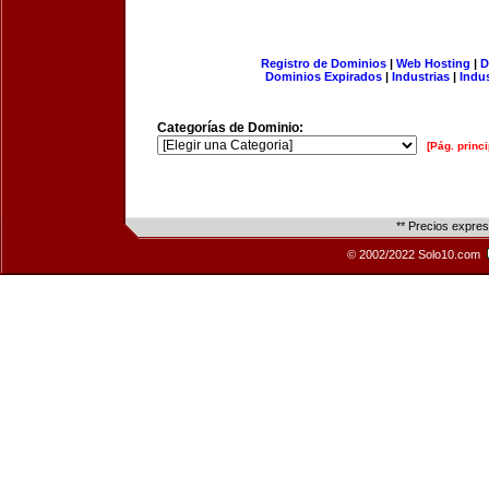
Registro de Dominios
|
Web Hosting
|
D
Dominios Expirados
|
Industrias
|
Indu
Categorías de Dominio:
[Pág. princi
** Precios expre
© 2002/2022 Solo10.com