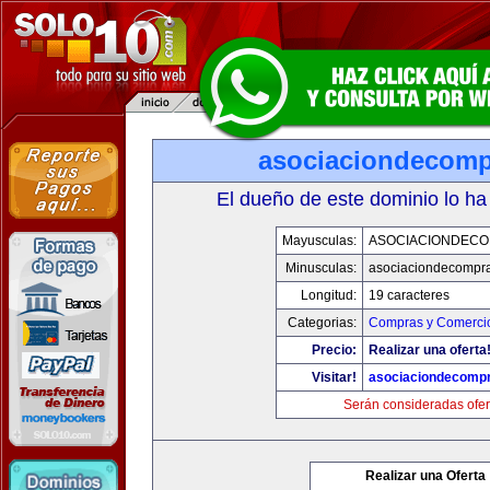
asociaciondecom
El dueño de este dominio lo ha
Mayusculas:
ASOCIACIONDEC
Minusculas:
asociaciondecompr
Longitud:
19 caracteres
Categorias:
Compras y Comercio
Precio:
Realizar una oferta
Visitar!
asociaciondecomp
Serán consideradas ofer
Realizar una Oferta