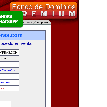
pras.com
 puesto en Venta
OMPRAS.COM
as.com
 ElectrÃ³nico
!
ras.com
tas