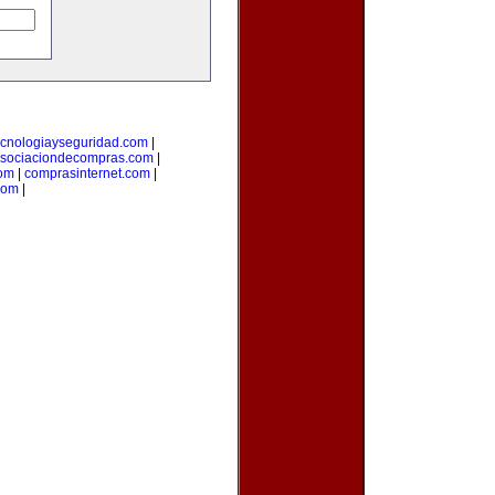
ecnologiayseguridad.com
|
sociaciondecompras.com
|
om
|
comprasinternet.com
|
com
|