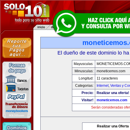
moneticemos
El dueño de este dominio lo ha
Mayusculas:
MONETICEMOS.CO
Minusculas:
moneticemos.com
Longitud:
11 caracteres
Categorias:
Internet
,
Ventas y Co
Precio:
Realizar una oferta!
Visitar!
moneticemos.com
Serán consideradas ofer
Realizar una Oferta