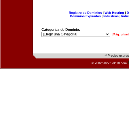
Registro de Dominios
|
Web Hosting
|
D
Dominios Expirados
|
Industrias
|
Indu
Categorías de Dominio:
[Pág. princi
** Precios expre
© 2002/2022 Solo10.com