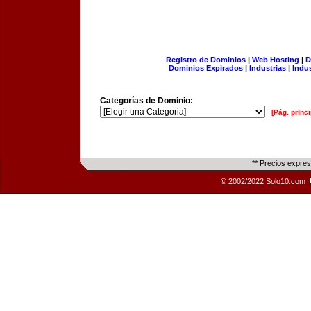
Registro de Dominios
|
Web Hosting
|
D
Dominios Expirados
|
Industrias
|
Indu
Categorías de Dominio:
[Pág. princi
** Precios expre
© 2002/2022 Solo10.com