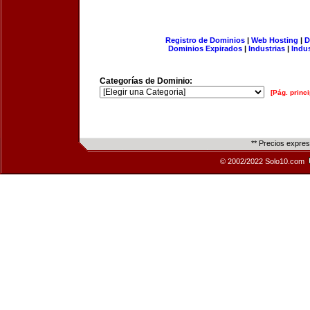
Registro de Dominios
|
Web Hosting
|
D
Dominios Expirados
|
Industrias
|
Indu
Categorías de Dominio:
[Pág. princi
** Precios expre
© 2002/2022 Solo10.com