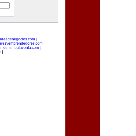
areadenegocios.com
|
deresyemprendedores.com
|
m
|
dominioalaventa.com
|
m
|