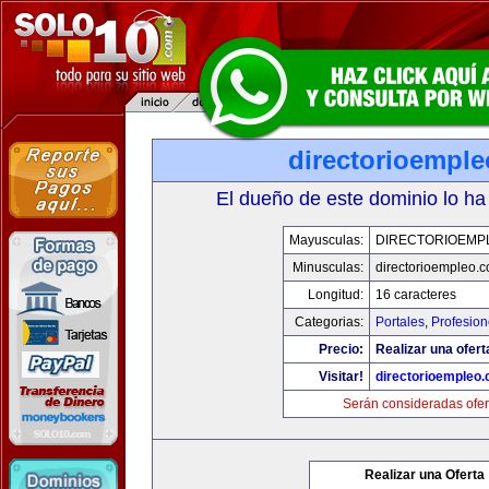
directorioempl
El dueño de este dominio lo ha
Mayusculas:
DIRECTORIOEMP
Minusculas:
directorioempleo.
Longitud:
16 caracteres
Categorias:
Portales
,
Profesio
Precio:
Realizar una ofert
Visitar!
directorioempleo
Serán consideradas ofer
Realizar una Oferta