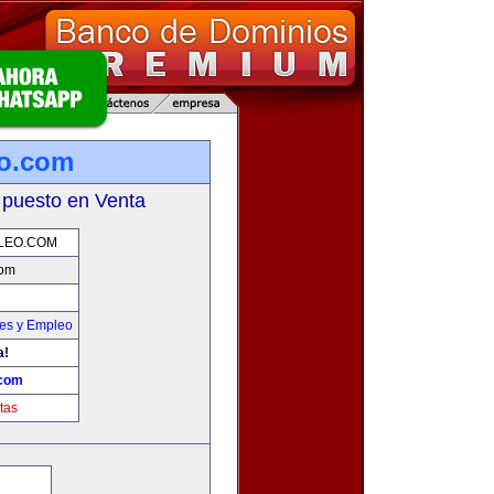
eo.com
 puesto en Venta
LEO.COM
com
nes y Empleo
a!
.com
tas