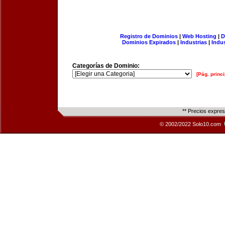
Registro de Dominios
|
Web Hosting
|
D
Dominios Expirados
|
Industrias
|
Indu
Categorías de Dominio:
[Pág. princi
** Precios expre
© 2002/2022 Solo10.com