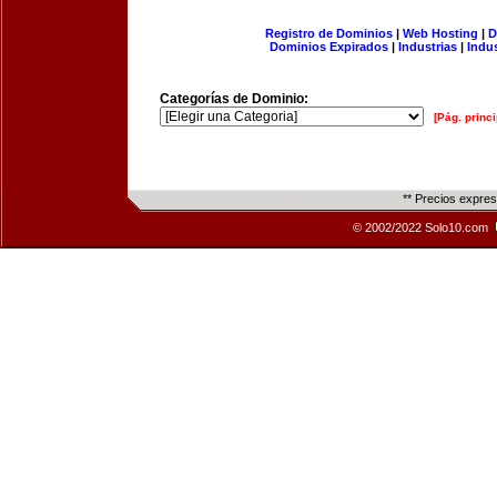
Registro de Dominios
|
Web Hosting
|
D
Dominios Expirados
|
Industrias
|
Indu
Categorías de Dominio:
[Pág. princi
** Precios expre
© 2002/2022 Solo10.com