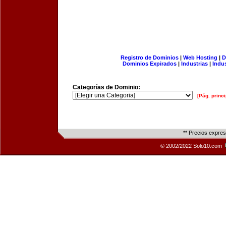
Registro de Dominios
|
Web Hosting
|
D
Dominios Expirados
|
Industrias
|
Indu
Categorías de Dominio:
[Pág. princi
** Precios expre
© 2002/2022 Solo10.com