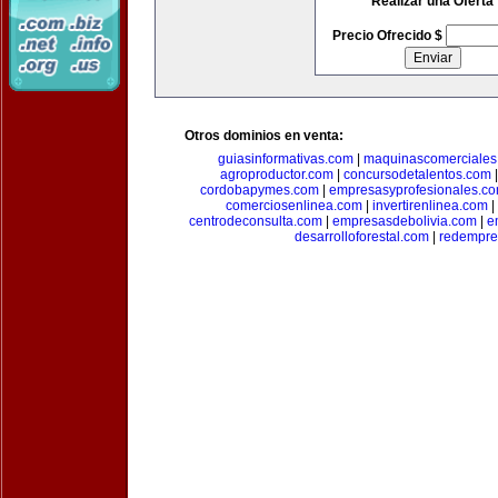
Realizar una Oferta
Precio Ofrecido $
Otros dominios en venta:
guiasinformativas.com
|
maquinascomerciales
agroproductor.com
|
concursodetalentos.com
cordobapymes.com
|
empresasyprofesionales.c
comerciosenlinea.com
|
invertirenlinea.com
|
centrodeconsulta.com
|
empresasdebolivia.com
|
e
desarrolloforestal.com
|
redempre